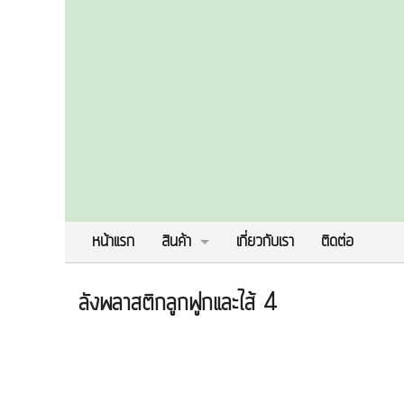
หน้าแรก
สินค้า
เกี่ยวกับเรา
ติดต่อ
ลังพลาสติกลูกฟูกและไส้
ลังพลาสติกลูกฟูกและไส้ 4
ลังพลาสติกฉีดและไส้
ไส้ EVA / พลาสติกลูกฟูก / EPE โฟม
ถุง EPE โฟม , EPE โฟมแผ่น