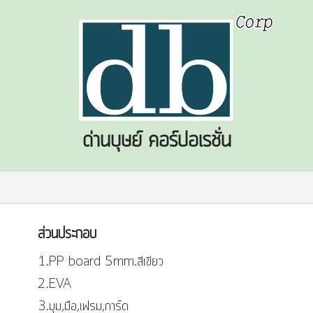
ด่านบุษย์ คอร์ปอเรชั่น
ส่วนประกอบ
1.PP board 5mm.สีเขียว
2.EVA
3.มุม,มือ,เฟรม,การ์ด