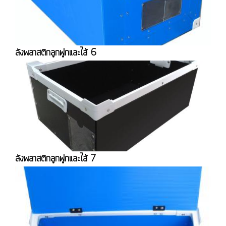
ลังพลาสติกลูกฟูกและไส้ 6
ลังพลาสติกลูกฟูกและไส้ 7