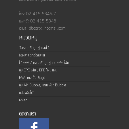
โทร: 02 415 5346-7
แฟกซ์: 02 415 5348
อีเมล: dbcorp@hotmail.com
หมวดหมู่
ลังพลาสติกลูกฟูกและไส้
ลังพลาสติกฉีดและไส้
ไส้ EVA / พลาสติกลูกฟูก / EPE โฟม
ถุง EPE โฟม , EPE โฟมแผ่น
EVA แท่ง ปั๊ม ขึ้นรูป
ถุง Air Bubble, แผ่น Air Bubble
กล่องพับได้
พาเลท
ติดตามเรา