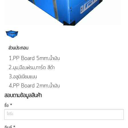
ส่วนประกอบ
1.PP Board 5mm.น้ำเงิน
2.มุม,มือ,เฟรม,การ์ด สีดำ
3.อลูมิเนียมแบน
4.PP Board 2mm.น้ำเงิน
สอบถามข้อมูลสินค้า
ชื่อ *
อีเมล์ *