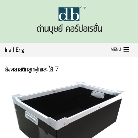
ด่านบุษย์ คอร์ปอเรชั่น
ไทย
|
Eng
MENU
หน้าแรก
ลังพลาสติกลูกฟูกและไส้ 7
สินค้า
เกี่ยวกับเรา
ติดต่อ