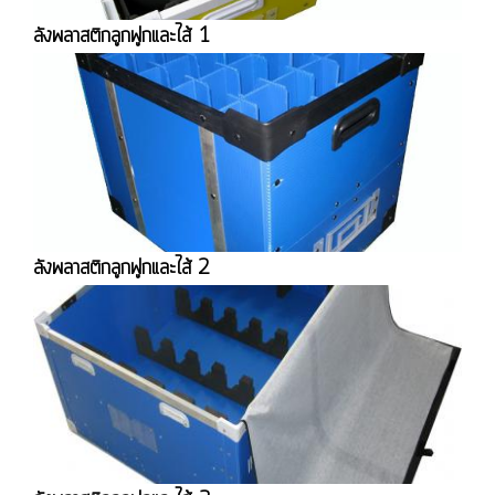
ลังพลาสติกลูกฟูกและไส้ 1
ลังพลาสติกลูกฟูกและไส้ 2